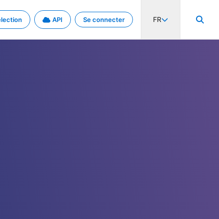
FR
lection
API
Se connecter
activité internationale et les taux. Découvrez le projet en détail.
nées et de métadonnées.
.