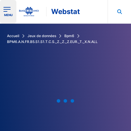
Webstat
Ouvrir le menu de navigation
MENU
Rechercher dans les données de la Banque de France
Accueil
Jeux de données
Bpm6
BPM6.A.N.FR.B5.S1.S1.T.C.S._Z._Z._Z.EUR._T._X.N.ALL