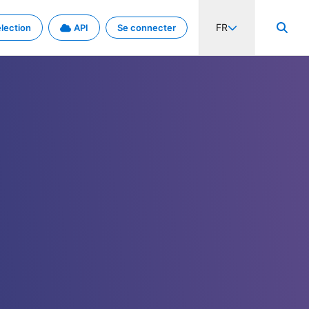
FR
lection
API
Se connecter
activité internationale et les taux. Découvrez le projet en détail.
nées et de métadonnées.
.