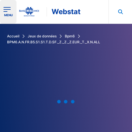
Webstat
Ouvrir le menu de navigation
MENU
Rechercher dans les données de la Banque de France
Accueil
Jeux de données
Bpm6
BPM6.A.N.FR.B5.S1.S1.T.D.SF._Z._Z._Z.EUR._T._X.N.ALL