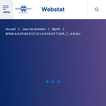
Webstat
Ouvrir le menu de navigation
MENU
Rechercher dans les données de la Banque de France
Accueil
Jeux de données
Bpm6
BPM6.A.N.FR.B5.S12T.S1.LE.N.FA.O.F.T.EUR._T._X.N.ALL