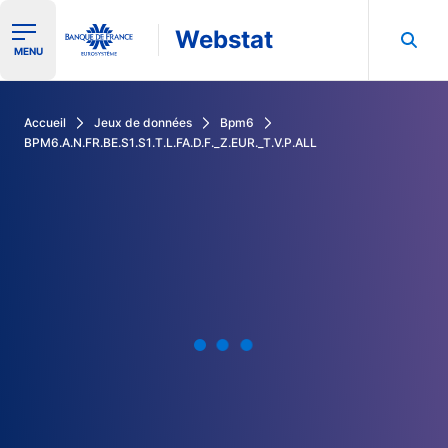
Webstat
Ouvrir le menu de navigation
MENU
Rechercher dans les données de la Banque de France
Accueil
Jeux de données
Bpm6
BPM6.A.N.FR.BE.S1.S1.T.L.FA.D.F._Z.EUR._T.V.P.ALL