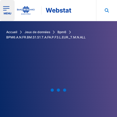
Webstat
Ouvrir le menu de navigation
MENU
Rechercher dans les données de la Banque de France
Accueil
Jeux de données
Bpm6
BPM6.A.N.FR.BM.S1.S1.T.A.FA.P.F3.L.EUR._T.M.N.ALL