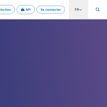
FR
lection
API
Se connecter
activité internationale et les taux. Découvrez le projet en détail.
nées et de métadonnées.
.