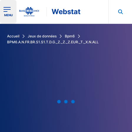
Webstat
Ouvrir le menu de navigation
MENU
Rechercher dans les données de la Banque de France
Accueil
Jeux de données
Bpm6
BPM6.A.N.FR.BR.S1.S1.T.D.G._Z._Z._Z.EUR._T._X.N.ALL