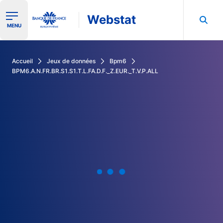
Webstat
Ouvrir le menu de navigation
MENU
Rechercher dans les données de la Banque de France
Accueil
Jeux de données
Bpm6
BPM6.A.N.FR.BR.S1.S1.T.L.FA.D.F._Z.EUR._T.V.P.ALL