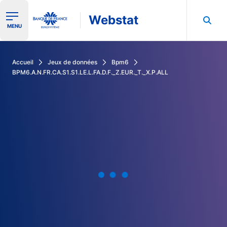
Webstat
Ouvrir le menu de navigation
MENU
Rechercher dans les données de la Banque de France
Accueil
Jeux de données
Bpm6
BPM6.A.N.FR.CA.S1.S1.LE.L.FA.D.F._Z.EUR._T._X.P.ALL