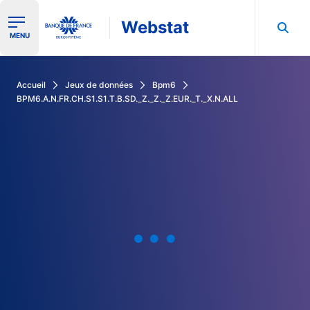
Webstat
Ouvrir le menu de navigation
MENU
Rechercher dans les données de la Banque de France
Accueil
Jeux de données
Bpm6
BPM6.A.N.FR.CH.S1.S1.T.B.SD._Z._Z._Z.EUR._T._X.N.ALL