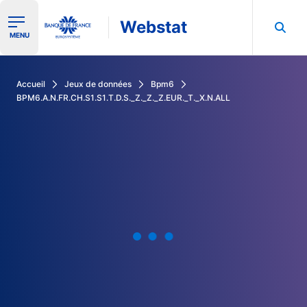
Webstat
Ouvrir le menu de navigation
MENU
Rechercher dans les données de la Banque de France
Accueil
Jeux de données
Bpm6
BPM6.A.N.FR.CH.S1.S1.T.D.S._Z._Z._Z.EUR._T._X.N.ALL