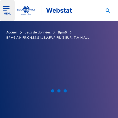
Webstat
Ouvrir le menu de navigation
MENU
Rechercher dans les données de la Banque de France
Accueil
Jeux de données
Bpm6
BPM6.A.N.FR.CN.S1.S1.LE.A.FA.P.F5._Z.EUR._T.M.N.ALL