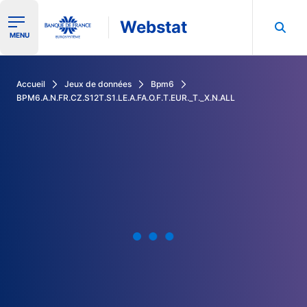
Webstat
Ouvrir le menu de navigation
MENU
Rechercher dans les données de la Banque de France
Accueil
Jeux de données
Bpm6
BPM6.A.N.FR.CZ.S12T.S1.LE.A.FA.O.F.T.EUR._T._X.N.ALL