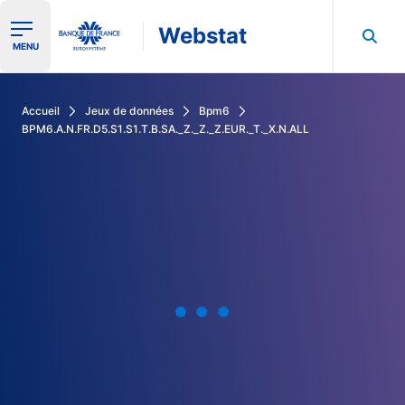
Webstat
Ouvrir le menu de navigation
MENU
Rechercher dans les données de la Banque de France
Accueil
Jeux de données
Bpm6
BPM6.A.N.FR.D5.S1.S1.T.B.SA._Z._Z._Z.EUR._T._X.N.ALL