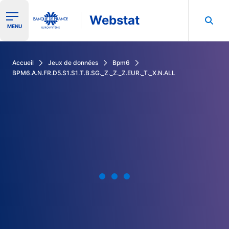
Webstat
Ouvrir le menu de navigation
MENU
Rechercher dans les données de la Banque de France
Accueil
Jeux de données
Bpm6
BPM6.A.N.FR.D5.S1.S1.T.B.SG._Z._Z._Z.EUR._T._X.N.ALL