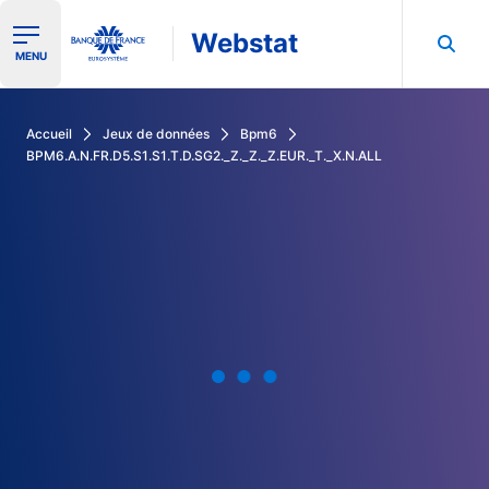
Webstat
Ouvrir le menu de navigation
MENU
Rechercher dans les données de la Banque de France
Accueil
Jeux de données
Bpm6
BPM6.A.N.FR.D5.S1.S1.T.D.SG2._Z._Z._Z.EUR._T._X.N.ALL