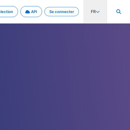
FR
lection
API
Se connecter
activité internationale et les taux. Découvrez le projet en détail.
nées et de métadonnées.
.