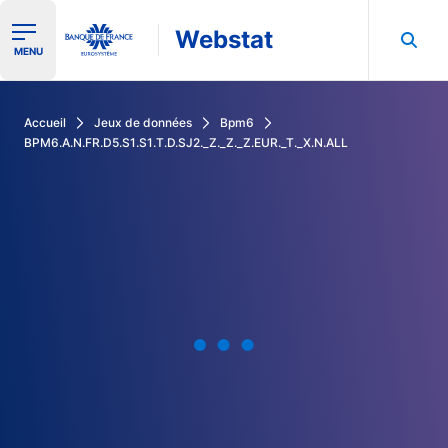
Webstat
Ouvrir le menu de navigation
MENU
Rechercher dans les données de la Banque de France
Accueil
Jeux de données
Bpm6
BPM6.A.N.FR.D5.S1.S1.T.D.SJ2._Z._Z._Z.EUR._T._X.N.ALL