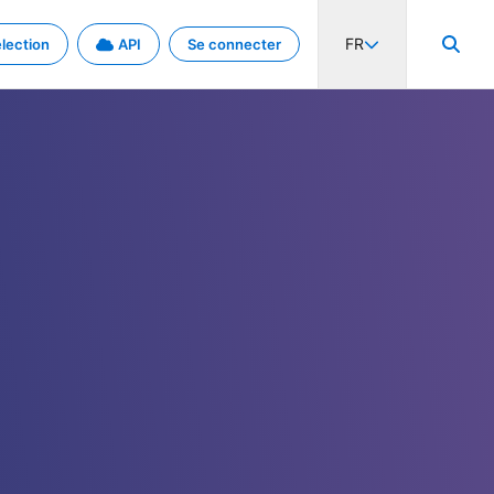
FR
lection
API
Se connecter
activité internationale et les taux. Découvrez le projet en détail.
nées et de métadonnées.
.