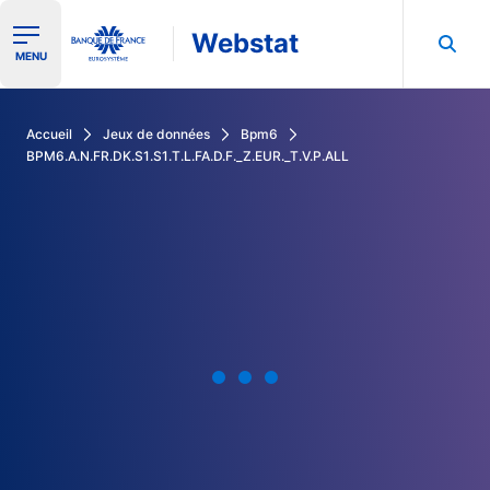
Webstat
Ouvrir le menu de navigation
MENU
Rechercher dans les données de la Banque de France
Accueil
Jeux de données
Bpm6
BPM6.A.N.FR.DK.S1.S1.T.L.FA.D.F._Z.EUR._T.V.P.ALL