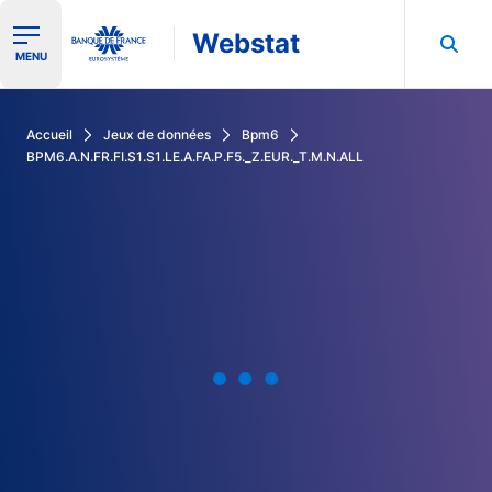
Webstat
Ouvrir le menu de navigation
MENU
Rechercher dans les données de la Banque de France
Accueil
Jeux de données
Bpm6
BPM6.A.N.FR.FI.S1.S1.LE.A.FA.P.F5._Z.EUR._T.M.N.ALL