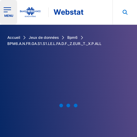
Webstat
Ouvrir le menu de navigation
MENU
Rechercher dans les données de la Banque de France
Accueil
Jeux de données
Bpm6
BPM6.A.N.FR.GA.S1.S1.LE.L.FA.D.F._Z.EUR._T._X.P.ALL