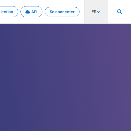
FR
lection
API
Se connecter
activité internationale et les taux. Découvrez le projet en détail.
nées et de métadonnées.
.