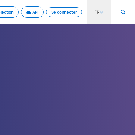
FR
lection
API
Se connecter
activité internationale et les taux. Découvrez le projet en détail.
nées et de métadonnées.
.