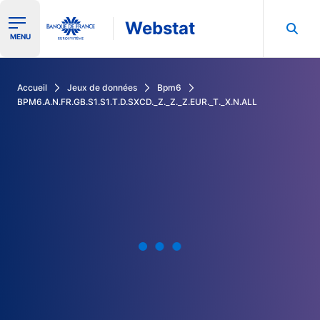
Webstat
Ouvrir le menu de navigation
MENU
Rechercher dans les données de la Banque de France
Accueil
Jeux de données
Bpm6
BPM6.A.N.FR.GB.S1.S1.T.D.SXCD._Z._Z._Z.EUR._T._X.N.ALL