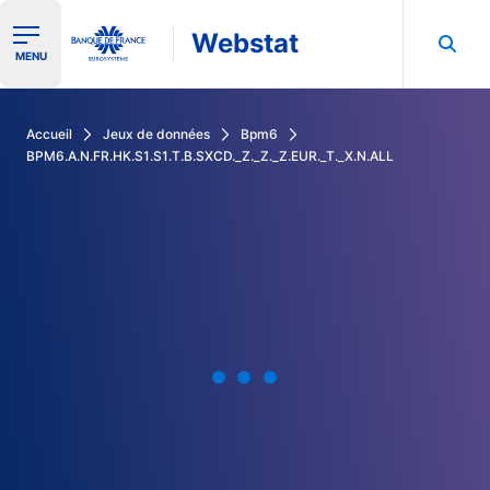
Webstat
Ouvrir le menu de navigation
MENU
Rechercher dans les données de la Banque de France
Accueil
Jeux de données
Bpm6
BPM6.A.N.FR.HK.S1.S1.T.B.SXCD._Z._Z._Z.EUR._T._X.N.ALL