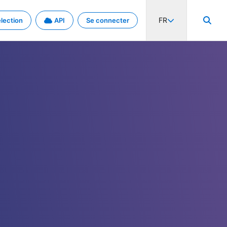
FR
lection
API
Se connecter
activité internationale et les taux. Découvrez le projet en détail.
nées et de métadonnées.
.