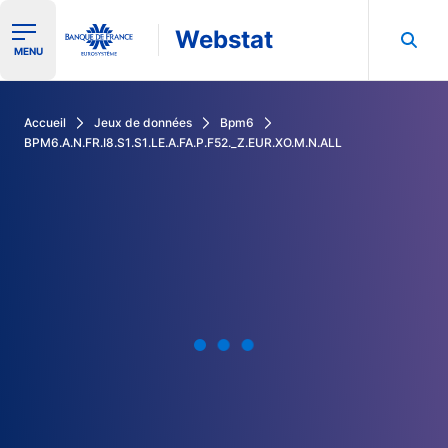
Webstat
Ouvrir le menu de navigation
MENU
Rechercher dans les données de la Banque de France
Accueil
Jeux de données
Bpm6
BPM6.A.N.FR.I8.S1.S1.LE.A.FA.P.F52._Z.EUR.XO.M.N.ALL