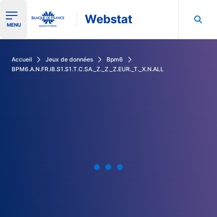
Webstat
Ouvrir le menu de navigation
MENU
Rechercher dans les données de la Banque de France
Accueil
Jeux de données
Bpm6
BPM6.A.N.FR.I8.S1.S1.T.C.SA._Z._Z._Z.EUR._T._X.N.ALL