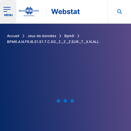
Webstat
Ouvrir le menu de navigation
MENU
Rechercher dans les données de la Banque de France
Accueil
Jeux de données
Bpm6
BPM6.A.N.FR.I8.S1.S1.T.C.SG._Z._Z._Z.EUR._T._X.N.ALL