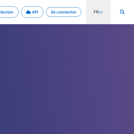
FR
lection
API
Se connecter
activité internationale et les taux. Découvrez le projet en détail.
nées et de métadonnées.
.