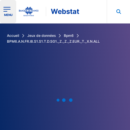
Webstat
Ouvrir le menu de navigation
MENU
Rechercher dans les données de la Banque de France
Accueil
Jeux de données
Bpm6
BPM6.A.N.FR.I8.S1.S1.T.D.SG1._Z._Z._Z.EUR._T._X.N.ALL