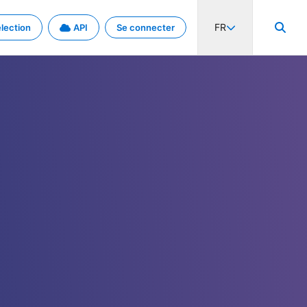
FR
lection
API
Se connecter
activité internationale et les taux. Découvrez le projet en détail.
nées et de métadonnées.
.