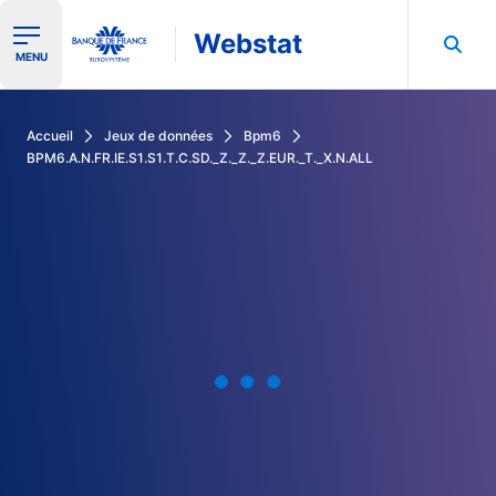
Webstat
Ouvrir le menu de navigation
MENU
Rechercher dans les données de la Banque de France
Accueil
Jeux de données
Bpm6
BPM6.A.N.FR.IE.S1.S1.T.C.SD._Z._Z._Z.EUR._T._X.N.ALL