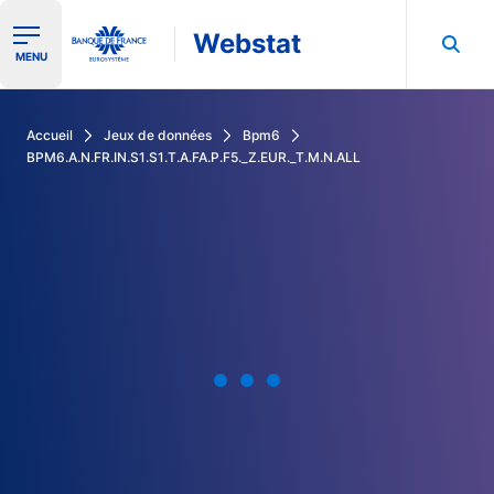
Webstat
Ouvrir le menu de navigation
MENU
Rechercher dans les données de la Banque de France
Accueil
Jeux de données
Bpm6
BPM6.A.N.FR.IN.S1.S1.T.A.FA.P.F5._Z.EUR._T.M.N.ALL