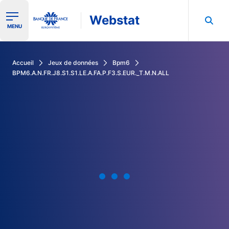
Webstat
Ouvrir le menu de navigation
MENU
Rechercher dans les données de la Banque de France
Accueil
Jeux de données
Bpm6
BPM6.A.N.FR.J8.S1.S1.LE.A.FA.P.F3.S.EUR._T.M.N.ALL