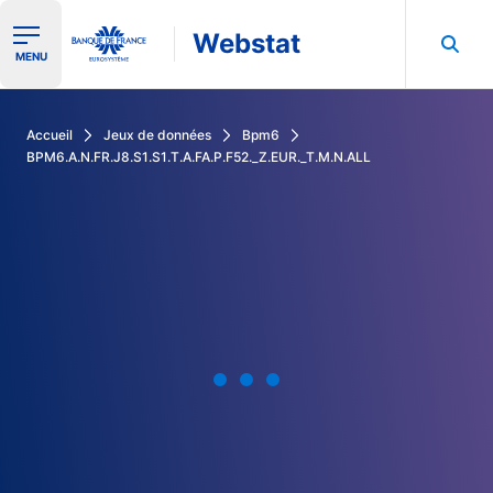
Webstat
Ouvrir le menu de navigation
MENU
Rechercher dans les données de la Banque de France
Accueil
Jeux de données
Bpm6
BPM6.A.N.FR.J8.S1.S1.T.A.FA.P.F52._Z.EUR._T.M.N.ALL