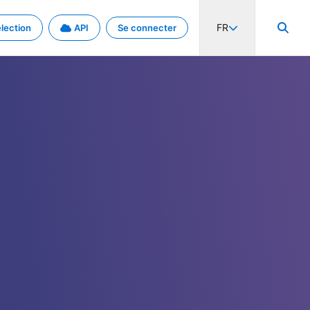
FR
lection
API
Se connecter
activité internationale et les taux. Découvrez le projet en détail.
nées et de métadonnées.
.