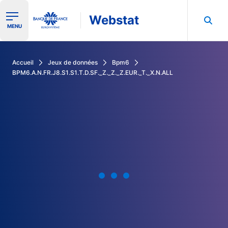
Webstat
Ouvrir le menu de navigation
MENU
Rechercher dans les données de la Banque de France
Accueil
Jeux de données
Bpm6
BPM6.A.N.FR.J8.S1.S1.T.D.SF._Z._Z._Z.EUR._T._X.N.ALL