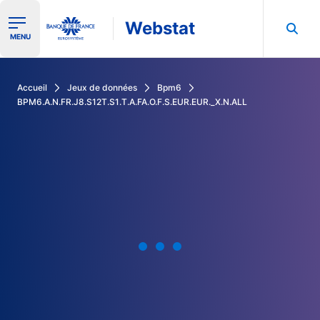
Webstat
Ouvrir le menu de navigation
MENU
Rechercher dans les données de la Banque de France
Accueil
Jeux de données
Bpm6
BPM6.A.N.FR.J8.S12T.S1.T.A.FA.O.F.S.EUR.EUR._X.N.ALL