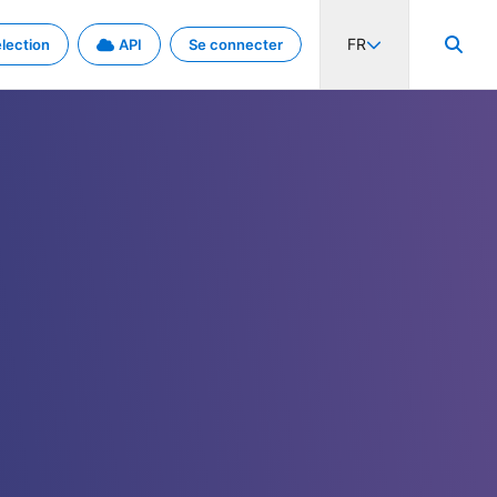
FR
lection
API
Se connecter
activité internationale et les taux. Découvrez le projet en détail.
nées et de métadonnées.
.