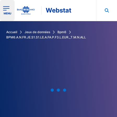
Webstat
Ouvrir le menu de navigation
MENU
Rechercher dans les données de la Banque de France
Accueil
Jeux de données
Bpm6
BPM6.A.N.FR.JE.S1.S1.LE.A.FA.P.F3.L.EUR._T.M.N.ALL