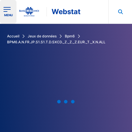
Webstat
Ouvrir le menu de navigation
MENU
Rechercher dans les données de la Banque de France
Accueil
Jeux de données
Bpm6
BPM6.A.N.FR.JP.S1.S1.T.D.SXCD._Z._Z._Z.EUR._T._X.N.ALL