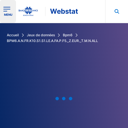
Webstat
Ouvrir le menu de navigation
MENU
Rechercher dans les données de la Banque de France
Accueil
Jeux de données
Bpm6
BPM6.A.N.FR.K10.S1.S1.LE.A.FA.P.F5._Z.EUR._T.M.N.ALL