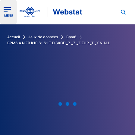
Webstat
Ouvrir le menu de navigation
MENU
Rechercher dans les données de la Banque de France
Accueil
Jeux de données
Bpm6
BPM6.A.N.FR.K10.S1.S1.T.D.SXCD._Z._Z._Z.EUR._T._X.N.ALL