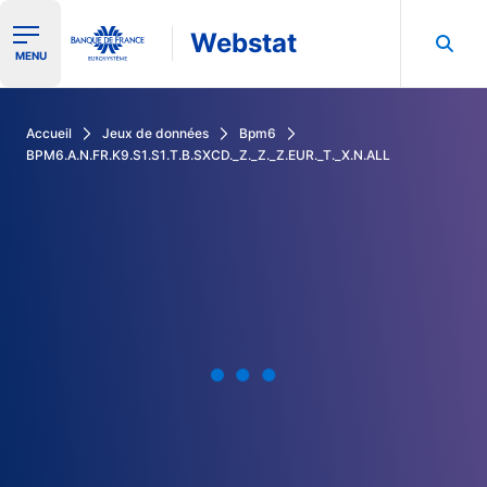
Webstat
Ouvrir le menu de navigation
MENU
Rechercher dans les données de la Banque de France
Accueil
Jeux de données
Bpm6
BPM6.A.N.FR.K9.S1.S1.T.B.SXCD._Z._Z._Z.EUR._T._X.N.ALL