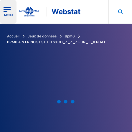
Webstat
Ouvrir le menu de navigation
MENU
Rechercher dans les données de la Banque de France
Accueil
Jeux de données
Bpm6
BPM6.A.N.FR.NO.S1.S1.T.D.SXCD._Z._Z._Z.EUR._T._X.N.ALL