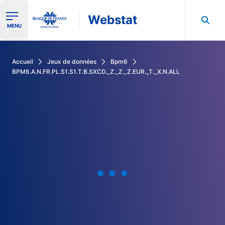
Webstat
Ouvrir le menu de navigation
MENU
Rechercher dans les données de la Banque de France
Accueil
Jeux de données
Bpm6
BPM6.A.N.FR.PL.S1.S1.T.B.SXCD._Z._Z._Z.EUR._T._X.N.ALL